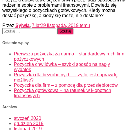
radzenie sobie z problemami finansowymi. Dowiedz się
wszystkiego o pożyczkach gotówkowych. Kiedy można
dostać pożyczkę, a kiedy się raczej nie dostanie?
Przez
Sylwia
,
7 lat
29 listopada, 2019
temu
Szukaj:
Ostatnie wpisy
Pierwsza pożyczka za darmo – standardowy ruch firm
pożyczkowych
Pożyczka chwilówka – szybki sposób na nagły
wydatek
Pożyczka dla bezrobotnych – czy to jest naprawdę
możliwe?
Pożyczka dla firm – z pomocą dla przedsiębiorców
Pożyczka gotówkowa – na ratunek w kłopotach
finansowych
Archiwa
styczeń 2020
grudzień 2019
listopad 2019