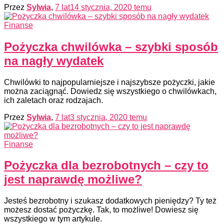
Przez
Sylwia
,
7 lat
14 stycznia, 2020
temu
Finanse
Pożyczka chwilówka – szybki sposób
na nagły wydatek
Chwilówki to najpopularniejsze i najszybsze pożyczki, jakie
można zaciągnąć. Dowiedz się wszystkiego o chwilówkach,
ich zaletach oraz rodzajach.
Przez
Sylwia
,
7 lat
3 stycznia, 2020
temu
Finanse
Pożyczka dla bezrobotnych – czy to
jest naprawdę możliwe?
Jesteś bezrobotny i szukasz dodatkowych pieniędzy? Ty też
możesz dostać pożyczkę. Tak, to możliwe! Dowiesz się
wszystkiego w tym artykule.